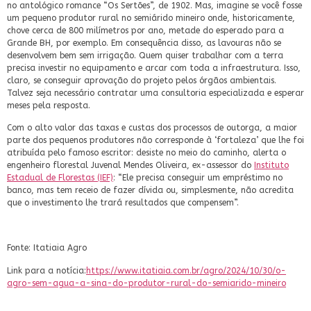
no antológico romance “Os Sertões”, de 1902. Mas, imagine se você fosse
um pequeno produtor rural no semiárido mineiro onde, historicamente,
chove cerca de 800 milímetros por ano, metade do esperado para a
Grande BH, por exemplo. Em consequência disso, as lavouras não se
desenvolvem bem sem irrigação. Quem quiser trabalhar com a terra
precisa investir no equipamento e arcar com toda a infraestrutura. Isso,
claro, se conseguir aprovação do projeto pelos órgãos ambientais.
Talvez seja necessário contratar uma consultoria especializada e esperar
meses pela resposta.
Com o alto valor das taxas e custas dos processos de outorga, a maior
parte dos pequenos produtores não corresponde à ‘fortaleza’ que lhe foi
atribuída pelo famoso escritor: desiste no meio do caminho, alerta o
engenheiro florestal Juvenal Mendes Oliveira, ex-assessor do
Instituto
Estadual de Florestas (IEF)
: “Ele precisa conseguir um empréstimo no
banco, mas tem receio de fazer dívida ou, simplesmente, não acredita
que o investimento lhe trará resultados que compensem”.
Fonte: Itatiaia Agro
Link para a notícia:
https://www.itatiaia.com.br/agro/2024/10/30/o-
agro-sem-agua-a-sina-do-produtor-rural-do-semiarido-mineiro