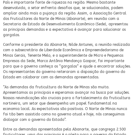
País e importante fonte de riquezas na região. Mesmo bastante
desenvolvida, o setor enfrenta desafios que, se solucionados, podem
ampliar ainda mais a pujança da região. Assim, a Associação Central
dos Fruticultores do Norte de Minas (Abanorte), em reunião com a
Secretaria de Estado de Desenvolvimento Econômico (Sede), apresentou
as principais demandas e a expectativa é avançar para solucionar os
gargalos.
Conforme a presidente da Abanorte, Nilde Antunes, a reunião realizada
com o subsecretário de Liberdade Econômica e Empreendedorismo de
Minas Gerais, Tenente Melo, e o superintendente de Micro e Pequenas
Empresas da Sede, Marco Antônio Mendonça Gaspar, foi importante
para que o governo conheça os “gargalos” e ajude a encontrar soluções.
Os representantes do governo reiteraram a disposição do governo do
Estado em colaborar com as demandas apresentadas.
“As demandas da fruticultura do Norte de Minas são muita.
Apresentamos as principais e esperamos avançar na busca por soluções.
Nossas reivindicações são cruciais para o fortalecimento da fruticultura
nortineira, um setor que desempenha um papel fundamental na
economia local. As expectativas são positivas. O Norte de Minas nunca
foi tão bem assistido como no governo atual e hoje, nós conseguimos
dialogar com o governo do Estado”.
Entre as demandas apresentadas pela Abanorte, que congrega 2.500
fruticultores, uma das principais é o pleito para o governo do Estado